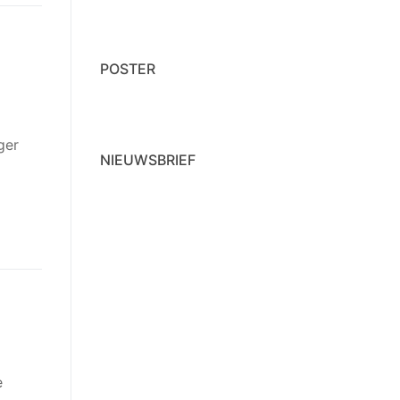
T
POSTER
ger
NIEUWSBRIEF
e