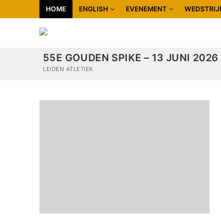
Doorgaan
HOME
ENGLISH
EVENEMENT
WEDSTRIJ
naar
inhoud
55E GOUDEN SPIKE – 13 JUNI 2026
LEIDEN ATLETIEK