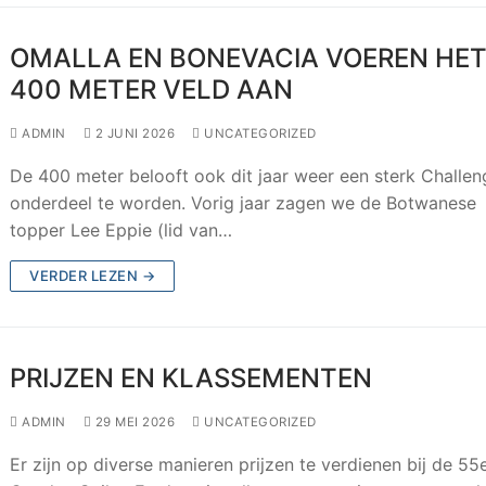
OMALLA EN BONEVACIA VOEREN HE
400 METER VELD AAN
ADMIN
2 JUNI 2026
UNCATEGORIZED
De 400 meter belooft ook dit jaar weer een sterk Challen
onderdeel te worden. Vorig jaar zagen we de Botwanese
topper Lee Eppie (lid van…
VERDER LEZEN →
PRIJZEN EN KLASSEMENTEN
ADMIN
29 MEI 2026
UNCATEGORIZED
Er zijn op diverse manieren prijzen te verdienen bij de 55